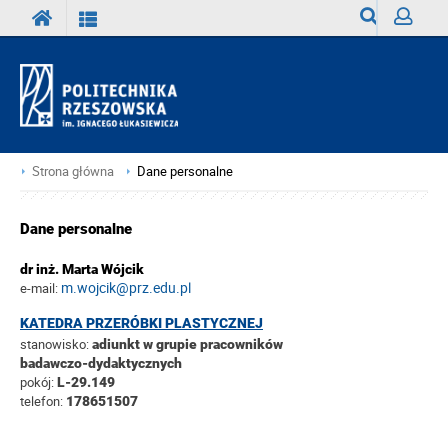
Wyszukiwark
Zaloguj
Strona główna
Dane personalne
Dane personalne
dr inż. Marta Wójcik
m.wojcik@prz.edu.pl
e-mail:
KATEDRA PRZERÓBKI PLASTYCZNEJ
stanowisko:
adiunkt w grupie pracowników
badawczo-dydaktycznych
pokój:
L-29.149
telefon:
178651507