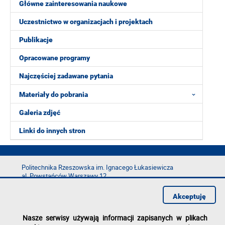
Główne zainteresowania naukowe
Uczestnictwo w organizacjach i projektach
Publikacje
Opracowane programy
Najczęściej zadawane pytania
Materiały do pobrania
Galeria zdjęć
Linki do innych stron
Politechnika Rzeszowska im. Ignacego Łukasiewicza
al. Powstańców Warszawy 12
35-029 Rzeszów
Akceptuję
tel.: +48 17 865 11 00
fax: +48 17 854 12 60
Nasze serwisy używają informacji zapisanych w plikach
e-mail:
kancelaria@prz.edu.pl