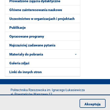
Prowadzone zajęcia dydaktyczne
Główne zainteresowania naukowe
Uczestnictwo w organizacjach i projektach
Publikacje
Opracowane programy
Najczęściej zadawane pytania
Materiały do pobrania
Galeria zdjęć
Linki do innych stron
Politechnika Rzeszowska im. Ignacego Łukasiewicza
al. Powstańców Warszawy 12
35-029 Rzeszów
Akceptuję
tel.: +48 17 865 11 00