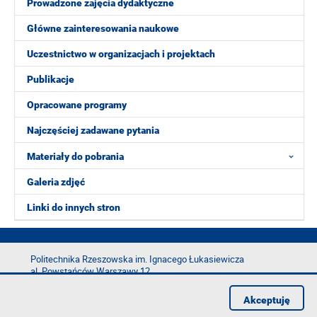
Prowadzone zajęcia dydaktyczne
Główne zainteresowania naukowe
Uczestnictwo w organizacjach i projektach
Publikacje
Opracowane programy
Najczęściej zadawane pytania
Materiały do pobrania
Galeria zdjęć
Linki do innych stron
Politechnika Rzeszowska im. Ignacego Łukasiewicza
al. Powstańców Warszawy 12
35-029 Rzeszów
Akceptuję
tel.: +48 17 865 11 00